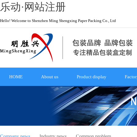
乐动·网站注册
Hello! Welcome to Shenzhen Ming Shengxing Paper Packing Co., Ltd
HOME
About us
Product display
Factor
Company news
Industry news
Common problem