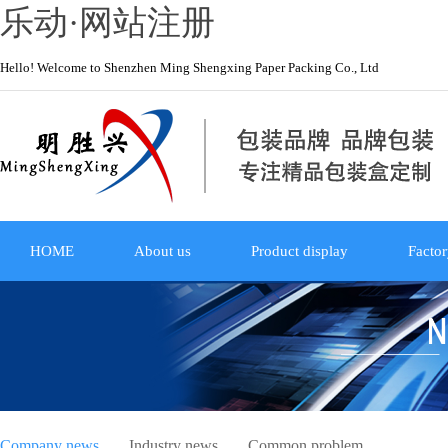
乐动·网站注册
Hello! Welcome to Shenzhen Ming Shengxing Paper Packing Co., Ltd
HOME
About us
Product display
Factor
Company news
Industry news
Common problem