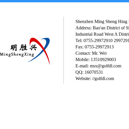
Shenzhen Ming Sheng Hing P
Address: Bao'an District of
Industrial Road West A Distri
Tel: 0755-29972910 299729
Fax: 0755-29972913
Contact: Mr. Wei
Mobile: 13510929003
E-mail: msx@golfdl.com
QQ: 16070531
Website: //golfdl.com