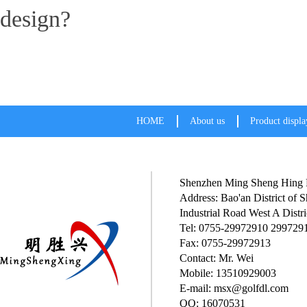
design?
HOME
About us
Product displa
Shenzhen Ming Sheng Hing P
Address: Bao'an District of
Industrial Road West A Distri
Tel: 0755-29972910 299729
Fax: 0755-29972913
Contact: Mr. Wei
Mobile: 13510929003
E-mail: msx@golfdl.com
QQ: 16070531