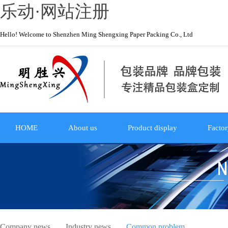
乐动·网站注册
Hello! Welcome to Shenzhen Ming Shengxing Paper Packing Co., Ltd
HOME
About us
Product display
Factor
Company news
Industry news
Common problem