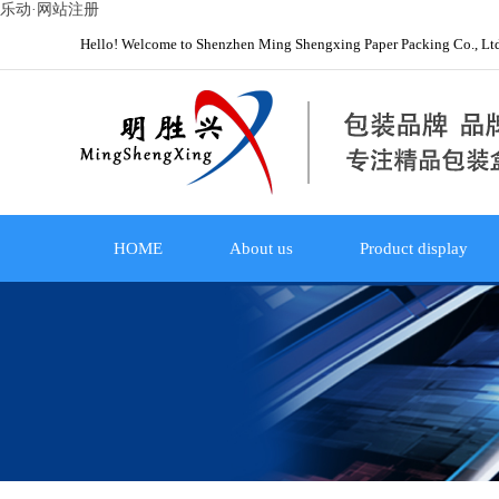
乐动·网站注册
Hello! Welcome to Shenzhen Ming Shengxing Paper Packing Co., Lt
HOME
About us
Product display