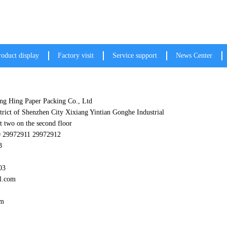
roduct display
Factory visit
Service support
News Center
g Hing Paper Packing Co., Ltd
trict of Shenzhen City Xixiang Yintian Gonghe Industrial
t two on the second floor
0 29972911 29972912
3
03
l.com
om