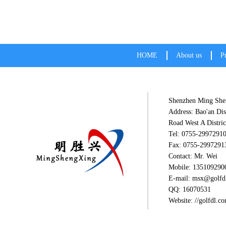
HOME
About us
P
Shenzhen Ming Shen
Address: Bao'an Dis
Road West A Distric
Tel: 0755-2997291
Fax: 0755-2997291
Contact: Mr. Wei
Mobile: 135109290
E-mail: msx@golfd
QQ: 16070531
Website: //golfdl.c