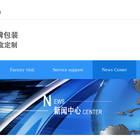
d
Factory visit
Service support
News Center