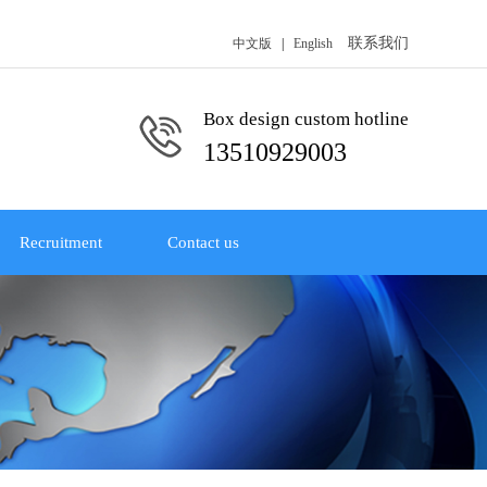
联系我们
中文版
|
English
Box design custom hotline
13510929003
Recruitment
Contact us