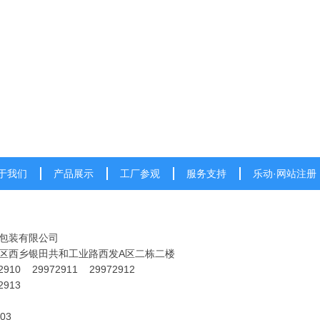
于我们
产品展示
工厂参观
服务支持
乐动·网站注册
包装有限公司
区西乡银田共和工业路西发A区二栋二楼
2910 29972911 29972912
2913
03