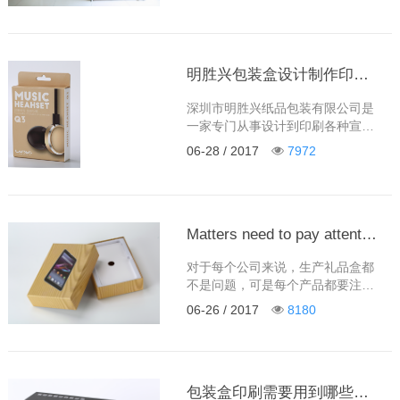
产品说明书、产品包装盒、工艺礼
品盒等业务的纸品包装企业。公司
拥有罗兰四色四开印刷机、海德堡
四色印刷机多台及其它一系列后道
明胜兴包装盒设计制作印刷在深圳各行业的中有哪些用途？
加工配套设备，并拥有一批长期从
事印刷纸品包装产品的专业生产技
深圳市明胜兴纸品包装有限公司是
术人员。一直以来，公司秉承“卓越
一家专门从事设计到印刷各种宣传
高效、永续经营、诚……
画册、手提袋、产品说明书、产品
06-28 / 2017
7972
包装盒、工艺礼品盒等业务的纸品
包装企业。包装盒具有许多功能：
它必须能够保护包装的内容、能够
宣传包装产品和向顾客传达某些信
息。 通过包装盒印刷能够识别出产
Matters need to pay attention to the production of gift box packing products Co. Ltd. Sheng Xing Ming
品制造商，并且提供合适的商标保
对于每个公司来说，生产礼品盒都
护。包装盒印刷应该提供使用上的
不是问题，可是每个产品都要注意
方便性，并……
它的细节：“俗话说，细节决定成败
06-26 / 2017
8180
吗？”而我们在生产礼品盒的时候，
要注意它的颜色选择，选什么样的
材料和如何在印刷好之后去做表面
处理，这一系列的工序彩盒印刷。
包装盒印刷需要用到哪些纸？明胜兴制品包装
1、制版，现在的礼盒讲究外