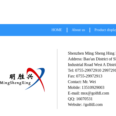
HOME
About us
Product displa
Shenzhen Ming Sheng Hing P
Address: Bao'an District of
Industrial Road West A Distri
Tel: 0755-29972910 299729
Fax: 0755-29972913
Contact: Mr. Wei
Mobile: 13510929003
E-mail: msx@golfdl.com
QQ: 16070531
Website: //golfdl.com