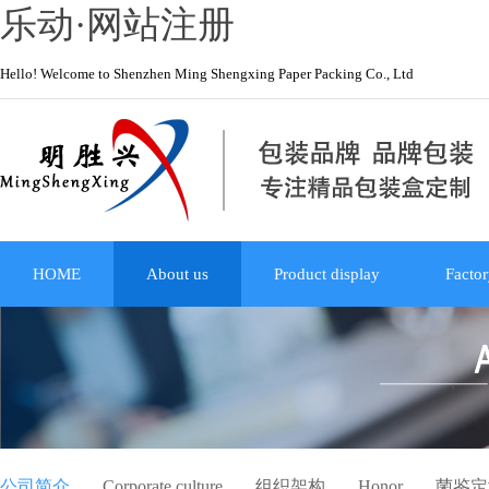
乐动·网站注册
Hello! Welcome to Shenzhen Ming Shengxing Paper Packing Co., Ltd
HOME
About us
Product display
Factor
公司简介
Corporate culture
组织架构
Honor
菌鉴定