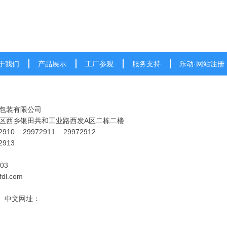
于我们
产品展示
工厂参观
服务支持
乐动·网站注册
包装有限公司
区西乡银田共和工业路西发A区二栋二楼
2910 29972911 29972912
2913
03
dl.com
m
中文网址：