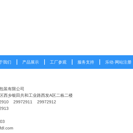
于我们
产品展示
工厂参观
服务支持
乐动·网站注册
包装有限公司
区西乡银田共和工业路西发A区二栋二楼
2910 29972911 29972912
2913
03
dl.com